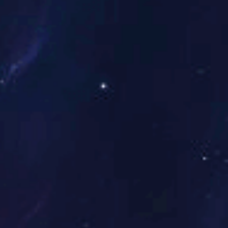
2026-08-06
近期，上海蜡像馆展出了多位足球明星的蜡像，这一