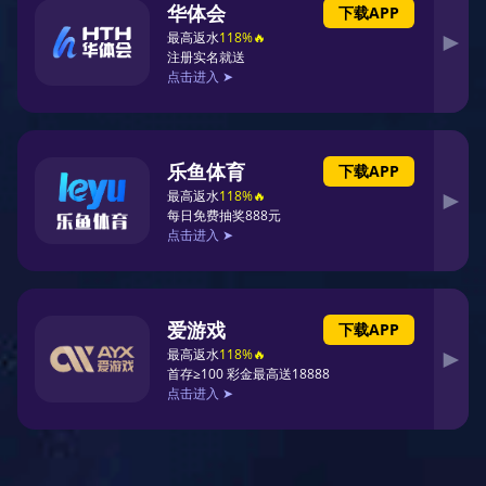
在篮球领域，成功往往不是偶然的结果，而是经过长
期的努力、坚持与智慧的积累。本文通过专访知名篮
球教练黄芳，深入探讨了她在篮球事业中取得成功的
秘诀和经验。黄芳不仅是一位杰出的教练，还曾是一
位出色的运动员，...
阅读
上海蜡像馆展出足球明星蜡像引发球迷
热议与关注