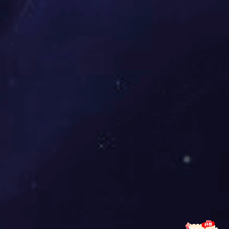
本文将探讨“三水西甲足球明星的崛起与成就探索之
旅”，从多个角度分析这一现象背后的原因及其影响。
首先，我们将介绍三水地区的足球发展背景，探讨如
何孕育出众多优秀的西甲球员。接着，分析这些球员
在西甲联赛中的...
阅读
一米七肌肉男足球明星的成长历程与奋
斗故事揭秘
2026-07-28